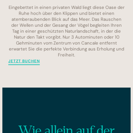
Eingebettet in einen privaten Wald liegt diese Oase der
Ruhe hoch über den Klippen und bietet einen
atemberaubenden Blick auf das Meer. Das Rauschen
der Wellen und der Gesang der Vögel begleiten Ihren
Tag in einer geschützten Naturlandschaft, in der die
Natur den Takt vorgibt. Nur 3 Autominuten oder 10
Gehminuten vom Zentrum von Cancale entfernt
erwartet Sie die perfekte Verbindung aus Erholung und
Freiheit.
JETZT BUCHEN
Wie allein auf der